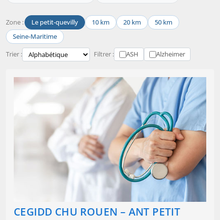
Zone :
Le petit-quevilly
10 km
20 km
50 km
Seine-Maritime
Trier :
Filtrer :
ASH
Alzheimer
CEGIDD CHU ROUEN – ANT PETIT