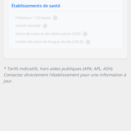
Établissements de santé
Hôpitaux / Cliniques
0
Santé mentale
0
Soins de suite et de rééducation (SSR)
0
Unités de soins de longue durée (USLD)
0
* Tarifs indicatifs, hors aides publiques (APA, APL, ASH).
Contactez directement l'établissement pour une information à
jour.