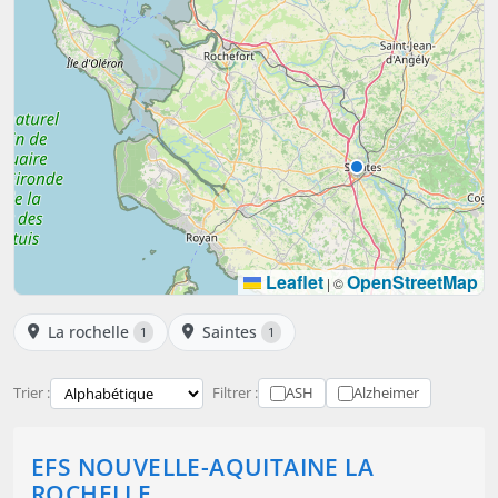
Leaflet
OpenStreetMap
|
©
La rochelle
Saintes
1
1
Trier :
Filtrer :
ASH
Alzheimer
EFS NOUVELLE-AQUITAINE LA
ROCHELLE