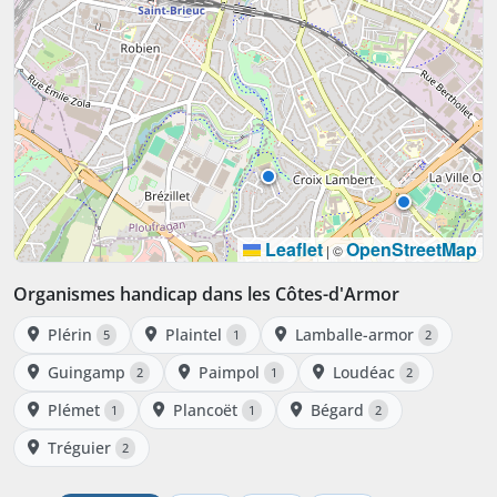
Leaflet
OpenStreetMap
|
©
Organismes handicap dans les Côtes-d'Armor
Plérin
Plaintel
Lamballe-armor
5
1
2
Guingamp
Paimpol
Loudéac
2
1
2
Plémet
Plancoët
Bégard
1
1
2
Tréguier
2