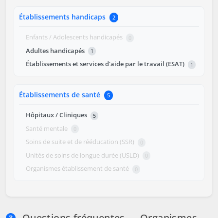
Établissements handicaps
2
Enfants / Adolescents handicapés
0
Adultes handicapés
1
Établissements et services d'aide par le travail (ESAT)
1
Établissements de santé
5
Hôpitaux / Cliniques
5
Santé mentale
0
Soins de suite et de rééducation (SSR)
0
Unités de soins de longue durée (USLD)
0
Organismes établissement de santé
0
Questions fréquentes — Organismes