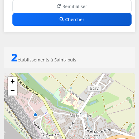
Réinitialiser
Chercher
2
établissements à Saint-louis
+
−