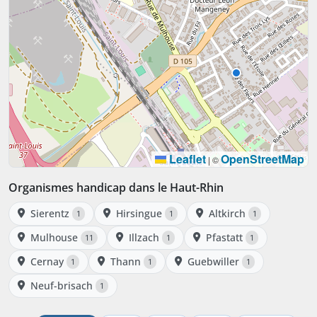
Leaflet
OpenStreetMap
|
©
Organismes handicap dans le Haut-Rhin
Sierentz
Hirsingue
Altkirch
1
1
1
Mulhouse
Illzach
Pfastatt
11
1
1
Cernay
Thann
Guebwiller
1
1
1
Neuf-brisach
1