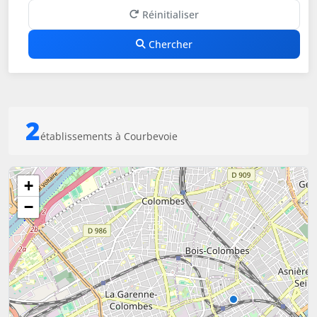
Réinitialiser
Chercher
2
établissements à Courbevoie
+
−