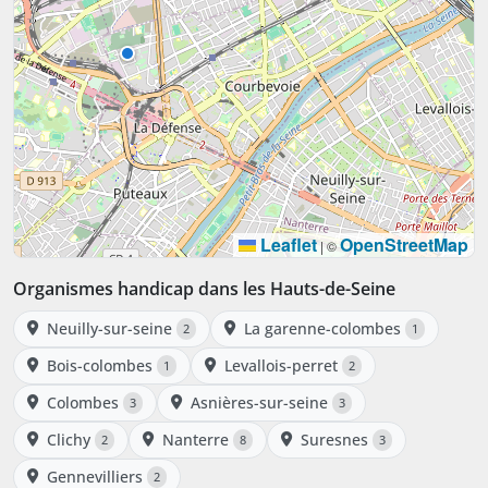
Leaflet
OpenStreetMap
|
©
Organismes handicap dans les Hauts-de-Seine
Neuilly-sur-seine
La garenne-colombes
2
1
Bois-colombes
Levallois-perret
1
2
Colombes
Asnières-sur-seine
3
3
Clichy
Nanterre
Suresnes
2
8
3
Gennevilliers
2