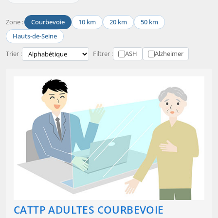
Zone :
Courbevoie
10 km
20 km
50 km
Hauts-de-Seine
Trier :
Filtrer :
ASH
Alzheimer
CATTP ADULTES COURBEVOIE