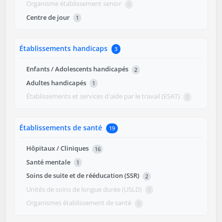
Organisme établissement senior
0
Centre de jour
1
Établissements handicaps
3
Enfants / Adolescents handicapés
2
Adultes handicapés
1
Établissements et services d'aide par le travail (ESAT)
0
Établissements de santé
19
Hôpitaux / Cliniques
16
Santé mentale
1
Soins de suite et de rééducation (SSR)
2
Unités de soins de longue durée (USLD)
0
Organismes établissement de santé
0