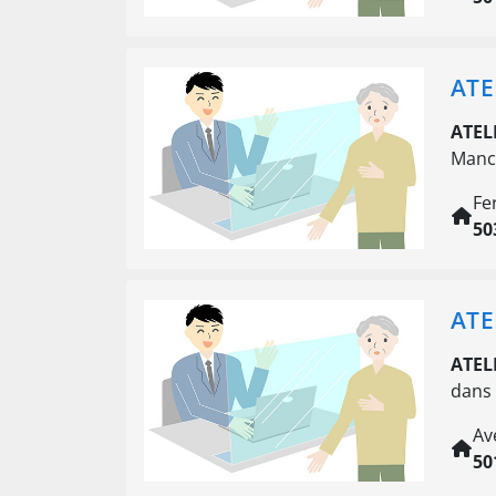
ATE
ATEL
Manc
Fe
50
ATE
ATEL
dans 
Av
50