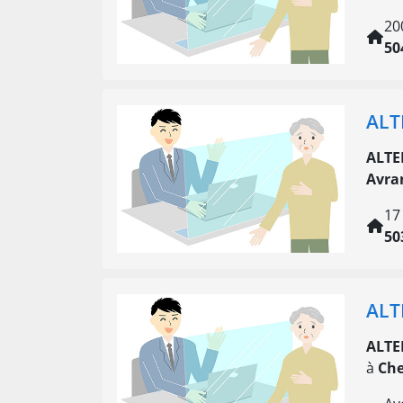
20
50
ALT
ALTE
Avra
17
50
ALT
ALTE
à
Che