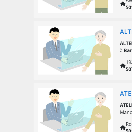
Av
50
ALT
ALTE
à
Ba
19
50
ATE
ATEL
Manc
Ro
50