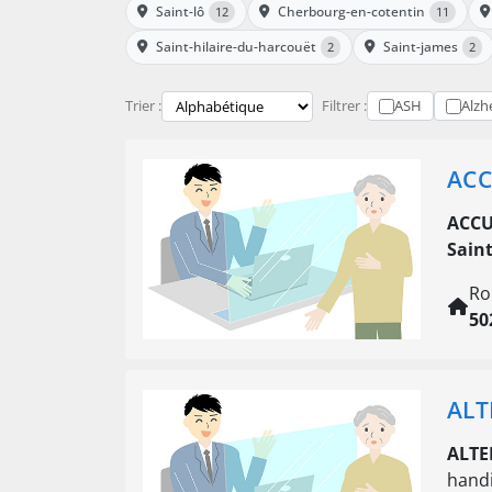
Saint-lô
Cherbourg-en-cotentin
12
11
Saint-hilaire-du-harcouët
Saint-james
2
2
Trier :
Filtrer :
ASH
Alzh
ACC
ACCU
Sain
Ro
50
ALT
ALTE
handi