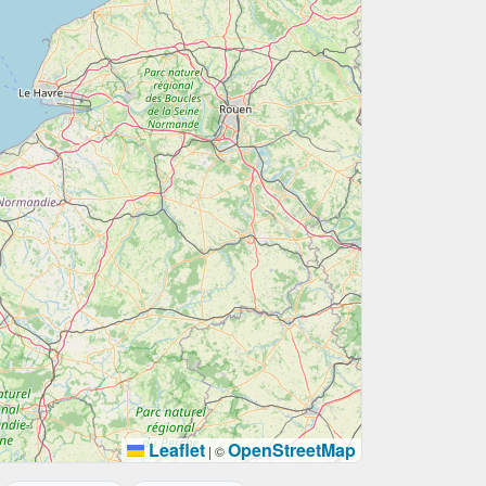
Leaflet
OpenStreetMap
|
©