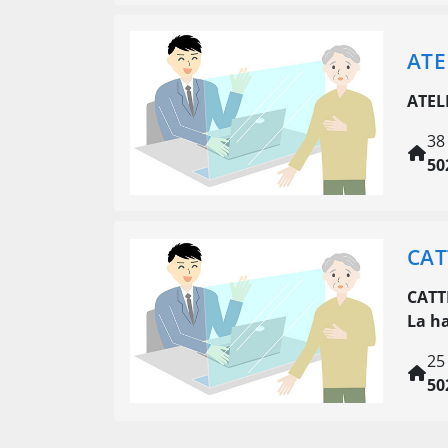
ATE
ATEL
38
50
CAT
CATT
La h
25
50