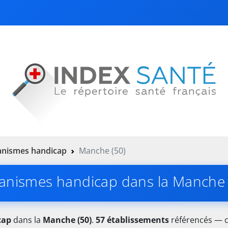
nismes handicap
Manche (50)
anismes handicap dans la Manche 
cap
dans la
Manche (50)
.
57 établissements
référencés — co