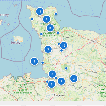
11
2
3
12
3
3
6
3
2
2