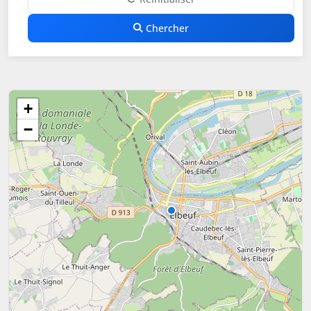
Chercher
+
−