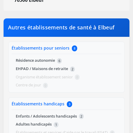
76500 Elbeuf
Autres établissements de santé à Elbeuf
Établissements pour seniors
8
Résidence autonomie
6
EHPAD / Maisons de retraite
2
Organisme établissement senior
0
Centre de jour
0
Établissements handicaps
3
Enfants / Adolescents handicapés
2
Adultes handicapés
1
Établissements et services d'aide par le travail (ESAT)
0