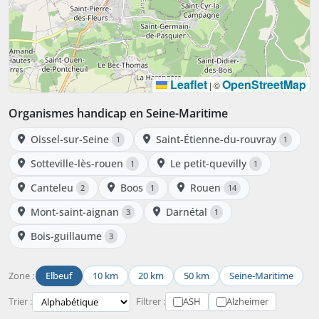
Leaflet
OpenStreetMap
|
©
Organismes handicap en Seine-Maritime
Oissel-sur-Seine
Saint-Étienne-du-rouvray
1
1
Sotteville-lès-rouen
Le petit-quevilly
1
1
Canteleu
Boos
Rouen
2
1
14
Mont-saint-aignan
Darnétal
3
1
Bois-guillaume
3
Zone :
Elbeuf
10 km
20 km
50 km
Seine-Maritime
Trier :
Filtrer :
ASH
Alzheimer