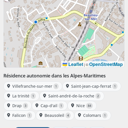
Leaflet
OpenStreetMap
|
©
Résidence autonomie dans les Alpes-Maritimes
Villefranche-sur-mer
Saint-jean-cap-ferrat
1
1
La trinité
Saint-andré-de-la-roche
1
2
Drap
Cap-d'ail
Nice
3
1
84
Falicon
Beausoleil
Colomars
1
4
1