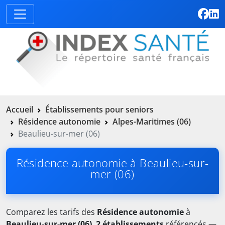
Accueil
Établissements pour seniors
Résidence autonomie
Alpes-Maritimes (06)
Beaulieu-sur-mer (06)
Résidence autonomie à Beaulieu-sur-
mer (06)
Comparez les tarifs des
Résidence autonomie
à
Beaulieu-sur-mer (06)
.
2 établissements
référencés —