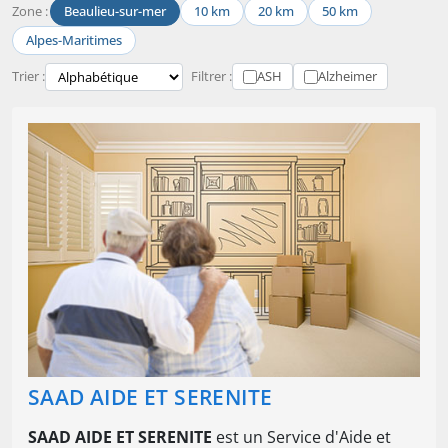
Zone :
Beaulieu-sur-mer
10 km
20 km
50 km
Alpes-Maritimes
Trier :
Filtrer :
ASH
Alzheimer
SAAD AIDE ET SERENITE
SAAD AIDE ET SERENITE
est un Service d'Aide et