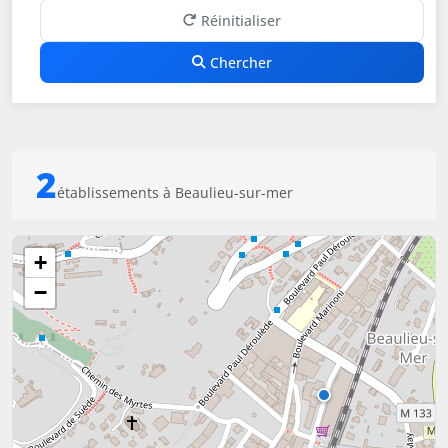
Réinitialiser
Chercher
2
établissements à Beaulieu-sur-mer
+
−