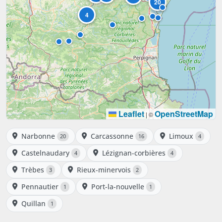
20
4
Leaflet
OpenStreetMap
|
©
Narbonne
Carcassonne
Limoux
20
16
4
Castelnaudary
Lézignan-corbières
4
4
Trèbes
Rieux-minervois
3
2
Pennautier
Port-la-nouvelle
1
1
Quillan
1