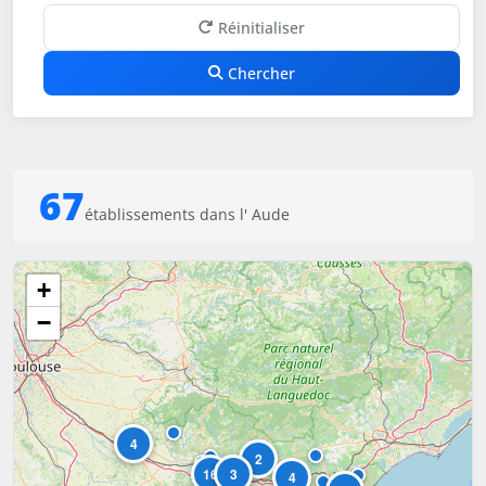
Réinitialiser
Chercher
67
établissements dans l' Aude
+
−
4
2
16
3
4