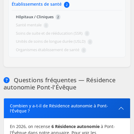
Établissements de santé
2
Hôpitaux / Cliniques
2
Santé mentale
0
Soins de suite et de rééducation (SSR)
0
Unités de soins de longue durée (USLD)
0
Organismes établissement de santé
0
Questions fréquentes — Résidence
autonomie Pont-l'Évêque
Combien y a-t-il de Résidence autonomie à Pont-
l'Évêque ?
En 2026, on recense
6 Résidence autonomie
à Pont-
l'Évêque dans notre annuaire. Pour voir les