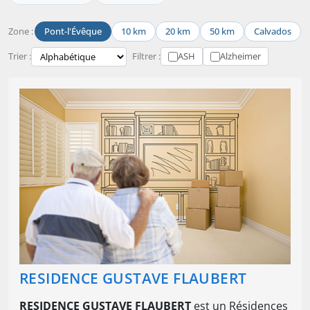
Zone :
Pont-l'Évêque
10 km
20 km
50 km
Calvados
Trier :
Filtrer :
ASH
Alzheimer
RESIDENCE GUSTAVE FLAUBERT
RESIDENCE GUSTAVE FLAUBERT
est un Résidences