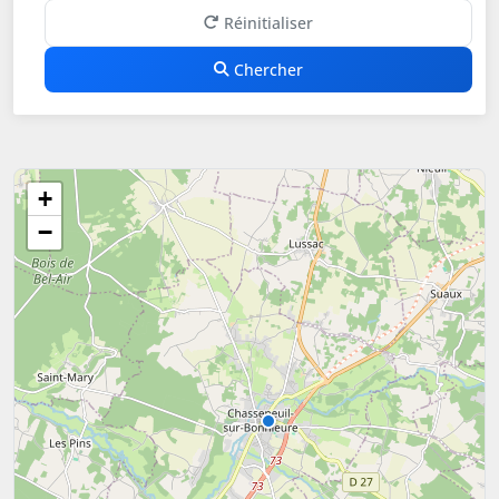
Réinitialiser
Chercher
+
−