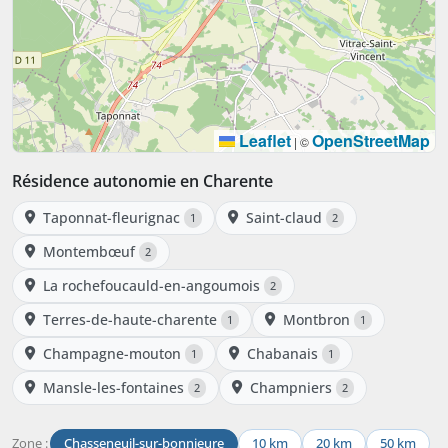
Leaflet
OpenStreetMap
|
©
Résidence autonomie en Charente
Taponnat-fleurignac
Saint-claud
1
2
Montembœuf
2
La rochefoucauld-en-angoumois
2
Terres-de-haute-charente
Montbron
1
1
Champagne-mouton
Chabanais
1
1
Mansle-les-fontaines
Champniers
2
2
Zone :
Chasseneuil-sur-bonnieure
10 km
20 km
50 km