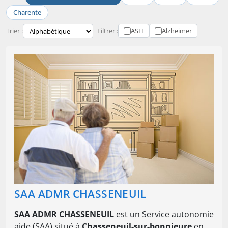
Charente
Trier :
Filtrer :
ASH
Alzheimer
SAA ADMR CHASSENEUIL
SAA ADMR CHASSENEUIL
est un Service autonomie
aide (SAA) situé à
Chasseneuil-sur-bonnieure
en