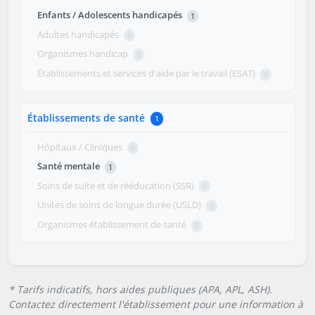
Enfants / Adolescents handicapés
1
Adultes handicapés
0
Organismes handicap
0
Établissements et services d'aide par le travail (ESAT)
0
Établissements de santé
1
Hôpitaux / Cliniques
0
Santé mentale
1
Soins de suite et de rééducation (SSR)
0
Unités de soins de longue durée (USLD)
0
Organismes établissement de santé
0
* Tarifs indicatifs, hors aides publiques (APA, APL, ASH).
Contactez directement l'établissement pour une information à