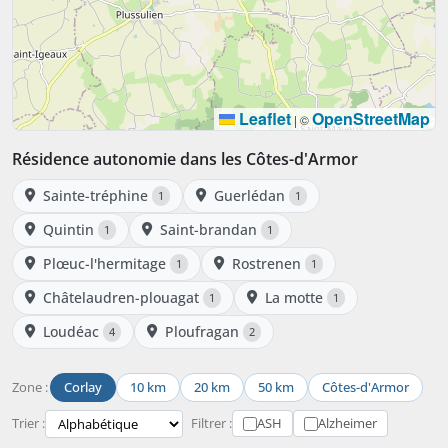
Leaflet
OpenStreetMap
|
©
Résidence autonomie dans les Côtes-d'Armor
Sainte-tréphine
Guerlédan
1
1
Quintin
Saint-brandan
1
1
Plœuc-l'hermitage
Rostrenen
1
1
Châtelaudren-plouagat
La motte
1
1
Loudéac
Ploufragan
4
2
Zone :
Corlay
10 km
20 km
50 km
Côtes-d'Armor
Trier :
Filtrer :
ASH
Alzheimer