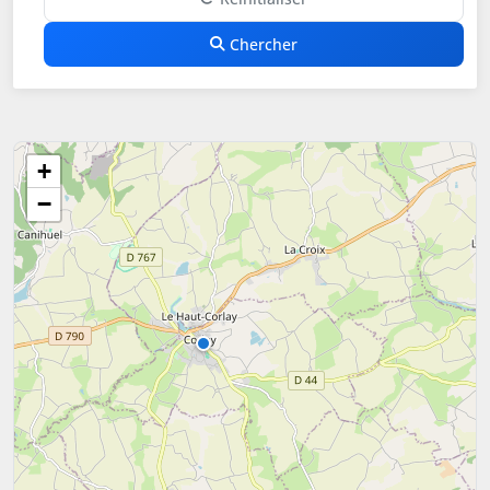
Chercher
+
−