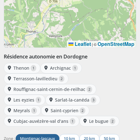
Leaflet
OpenStreetMap
|
©
Résidence autonomie en Dordogne
Thenon
Archignac
1
1
Terrasson-lavilledieu
2
Rouffignac-saint-cernin-de-reilhac
2
Les eyzies
Sarlat-la-canéda
1
3
Meyrals
Saint-cyprien
1
2
Cubjac-auvézère-val d'ans
Le bugue
1
2
Zone :
Montignac-lascaux
10 km
20 km
50 km