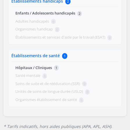
Établissements handicaps
2
Enfants / Adolescents handicapés
2
Adultes handicapés
0
Organismes handicap
0
Établissements et services d'aide par le travail (ESAT)
0
Établissements de santé
1
Hôpitaux / Cliniques
1
Santé mentale
0
Soins de suite et de rééducation (SSR)
0
Unités de soins de longue durée (USLD)
0
Organismes établissement de santé
0
* Tarifs indicatifs, hors aides publiques (APA, APL, ASH).