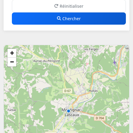
Réinitialiser
Chercher
+
−