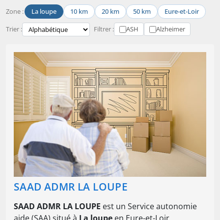
Zone :
La loupe
10 km
20 km
50 km
Eure-et-Loir
Trier :
Filtrer :
ASH
Alzheimer
SAAD ADMR LA LOUPE
SAAD ADMR LA LOUPE
est un Service autonomie
aide (SAA) situé à
La loupe
en Eure-et-Loir.