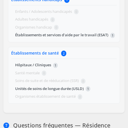
Enfants / Adolescents handicapés
0
Adultes handicapés
0
Organismes handicap
0
Établissements et services d'aide par le travail (ESAT)
1
Établissements de santé
2
Hôpitaux / Cliniques
1
Santé mentale
0
Soins de suite et de rééducation (SSR)
0
Unités de soins de longue durée (USLD)
1
Organismes établissement de santé
0
Questions fréquentes — Résidence