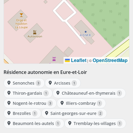
Leaflet
OpenStreetMap
|
©
Résidence autonomie en Eure-et-Loir
Senonches
Arcisses
3
1
Thiron-gardais
Châteauneuf-en-thymerais
1
1
Nogent-le-rotrou
Illiers-combray
3
1
Brezolles
Saint-georges-sur-eure
1
2
Beaumont-les-autels
Tremblay-les-villages
1
1