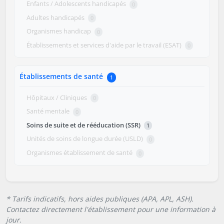
Enfants / Adolescents handicapés
0
Adultes handicapés
0
Organismes handicap
0
Établissements et services d'aide par le travail (ESAT)
0
Établissements de santé
1
Hôpitaux / Cliniques
0
Santé mentale
0
Soins de suite et de rééducation (SSR)
1
Unités de soins de longue durée (USLD)
0
Organismes établissement de santé
0
* Tarifs indicatifs, hors aides publiques (APA, APL, ASH).
Contactez directement l'établissement pour une information à
jour.