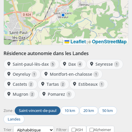
Leaflet
OpenStreetMap
|
©
Résidence autonomie dans les Landes
Saint-paul-lès-dax
Dax
Seyresse
5
4
1
Oeyreluy
Montfort-en-chalosse
1
1
Castets
Tartas
Estibeaux
2
2
1
Mugron
Pomarez
2
1
Zone :
Saint-vincent-de-paul
10 km
20 km
50 km
Landes
Trier :
Filtrer :
ASH
Alzheimer