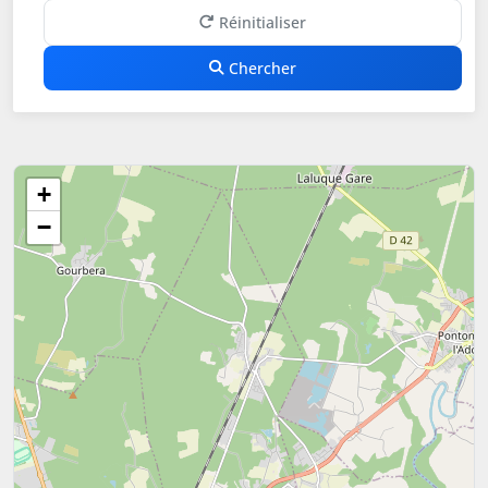
Réinitialiser
Chercher
+
−