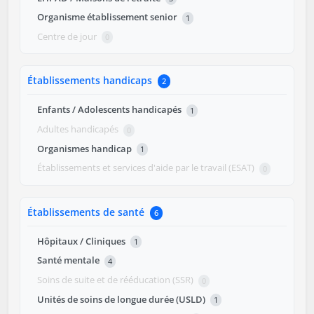
Organisme établissement senior
1
Centre de jour
0
Établissements handicaps
2
Enfants / Adolescents handicapés
1
Adultes handicapés
0
Organismes handicap
1
Établissements et services d'aide par le travail (ESAT)
0
Établissements de santé
6
Hôpitaux / Cliniques
1
Santé mentale
4
Soins de suite et de rééducation (SSR)
0
Unités de soins de longue durée (USLD)
1