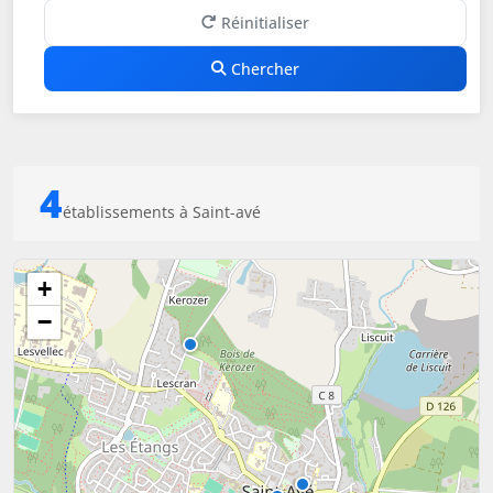
Réinitialiser
Chercher
4
établissements à Saint-avé
+
−