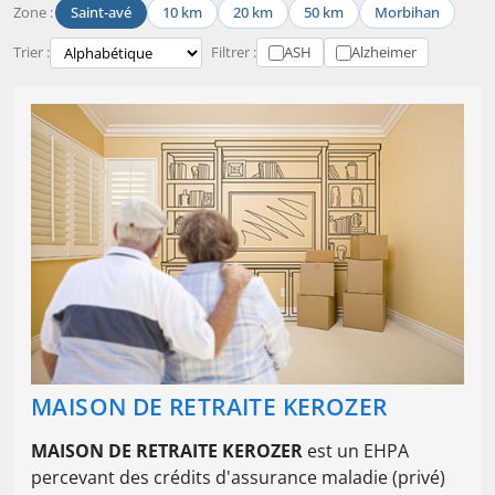
Zone :
Saint-avé
10 km
20 km
50 km
Morbihan
Trier :
Filtrer :
ASH
Alzheimer
MAISON DE RETRAITE KEROZER
MAISON DE RETRAITE KEROZER
est un EHPA
percevant des crédits d'assurance maladie (privé)