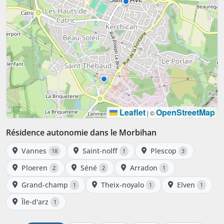
Leaflet
OpenStreetMap
|
©
Résidence autonomie dans le Morbihan
Vannes
Saint-nolff
Plescop
18
1
3
Ploeren
Séné
Arradon
2
2
1
Grand-champ
Theix-noyalo
Elven
1
1
1
Île-d'arz
1