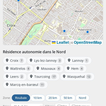
Leaflet
OpenStreetMap
|
©
Résidence autonomie dans le Nord
Croix
Lys-lez-lannoy
Lannoy
7
3
1
Wattrelos
Mouvaux
Hem
8
4
4
Leers
Tourcoing
Wasquehal
2
17
12
Marcq-en-barœul
11
Zone :
Roubaix
10 km
20 km
50 km
Nord