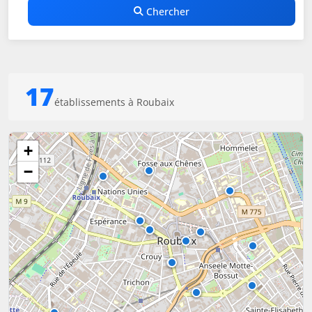
Chercher
17
établissements à Roubaix
+
−