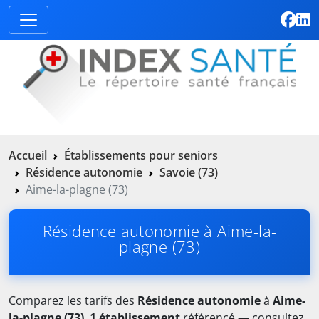
Accueil
Établissements pour seniors
Résidence autonomie
Savoie (73)
Aime-la-plagne (73)
Résidence autonomie à Aime-la-
plagne (73)
Comparez les tarifs des
Résidence autonomie
à
Aime-
la-plagne (73)
.
1 établissement
référencé — consultez