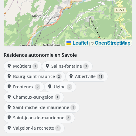
Leaflet
OpenStreetMap
|
©
Résidence autonomie en Savoie
Moûtiers
Salins-fontaine
1
3
Bourg-saint-maurice
Albertville
2
11
Frontenex
Ugine
2
2
Chamoux-sur-gelon
1
Saint-michel-de-maurienne
1
Saint-jean-de-maurienne
3
Valgelon-la rochette
1