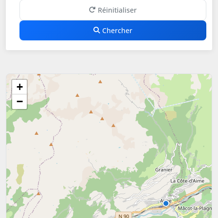
Réinitialiser
Chercher
+
−