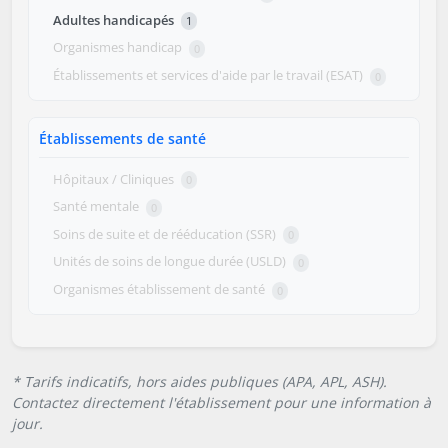
Adultes handicapés
1
Organismes handicap
0
Établissements et services d'aide par le travail (ESAT)
0
Établissements de santé
Hôpitaux / Cliniques
0
Santé mentale
0
Soins de suite et de rééducation (SSR)
0
Unités de soins de longue durée (USLD)
0
Organismes établissement de santé
0
* Tarifs indicatifs, hors aides publiques (APA, APL, ASH).
Contactez directement l'établissement pour une information à
jour.