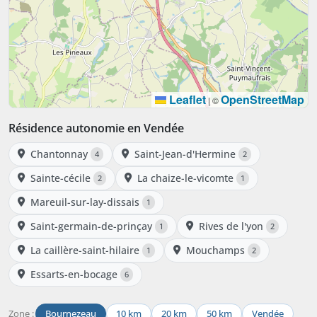
Leaflet
OpenStreetMap
|
©
Résidence autonomie en Vendée
Chantonnay
Saint-Jean-d'Hermine
4
2
Sainte-cécile
La chaize-le-vicomte
2
1
Mareuil-sur-lay-dissais
1
Saint-germain-de-prinçay
Rives de l'yon
1
2
La caillère-saint-hilaire
Mouchamps
1
2
Essarts-en-bocage
6
Zone :
Bournezeau
10 km
20 km
50 km
Vendée