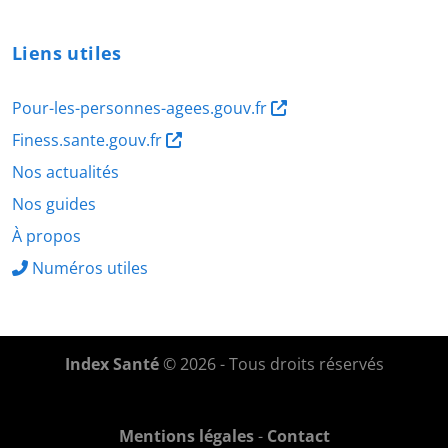
Liens utiles
Pour-les-personnes-agees.gouv.fr
Finess.sante.gouv.fr
Nos actualités
Nos guides
À propos
Numéros utiles
Index Santé
© 2026 - Tous droits réservés
Mentions légales
-
Contact