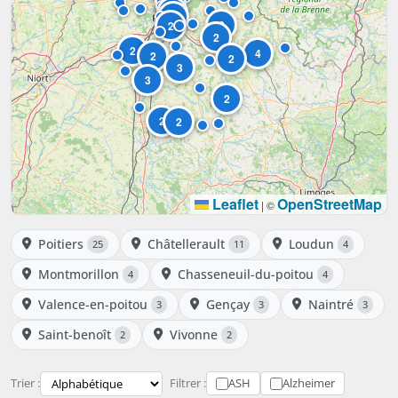
4
2
25
2
2
2
2
4
2
2
3
3
2
2
2
Leaflet
OpenStreetMap
|
©
Poitiers
Châtellerault
Loudun
25
11
4
Montmorillon
Chasseneuil-du-poitou
4
4
Valence-en-poitou
Gençay
Naintré
3
3
3
Saint-benoît
Vivonne
2
2
Trier :
Filtrer :
ASH
Alzheimer