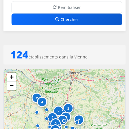
Réinitialiser
Chercher
124
établissements dans la Vienne
+
−
2
4
2
2
11
2
2
3
2