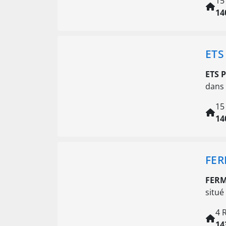
15
14
ETS
ETS 
dans 
15
14
FER
FERM
situé
4 
14