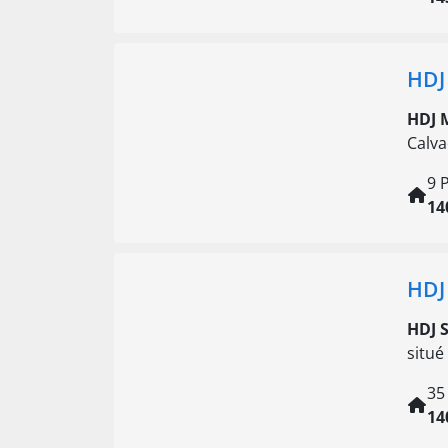
HDJ
HDJ 
Calva
9 
14
HDJ
HDJ 
situé
35
14