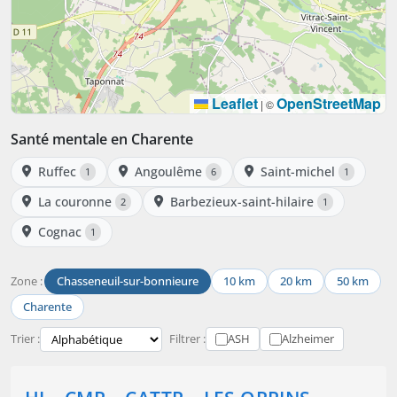
Leaflet
OpenStreetMap
|
©
Santé mentale en Charente
Ruffec
Angoulême
Saint-michel
1
6
1
La couronne
Barbezieux-saint-hilaire
2
1
Cognac
1
Zone :
Chasseneuil-sur-bonnieure
10 km
20 km
50 km
Charente
Trier :
Filtrer :
ASH
Alzheimer