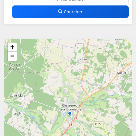
Chercher
+
−