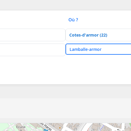
Où ?
Département
Ville
Lamballe-armor