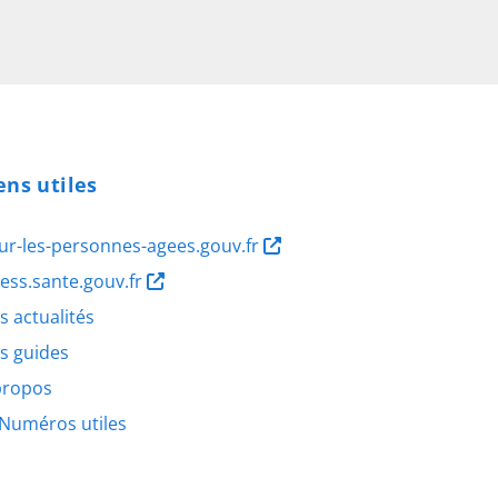
ens utiles
ur-les-personnes-agees.gouv.fr
ness.sante.gouv.fr
s actualités
s guides
propos
Numéros utiles