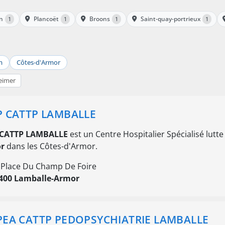
n
Plancoët
Broons
Saint-quay-portrieux
1
1
1
1
m
Côtes-d'Armor
eimer
 CATTP LAMBALLE
CATTP LAMBALLE
est un Centre Hospitalier Spécialisé lutt
r
dans les Côtes-d'Armor.
 Place Du Champ De Foire
400 Lamballe-Armor
EA CATTP PEDOPSYCHIATRIE LAMBALLE