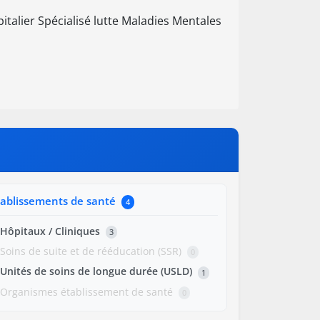
talier Spécialisé lutte Maladies Mentales
tablissements de santé
4
Hôpitaux / Cliniques
3
Soins de suite et de rééducation (SSR)
0
Unités de soins de longue durée (USLD)
1
Organismes établissement de santé
0