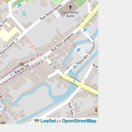
Leaflet
OpenStreetMap
|
©