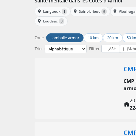
Santé mentale dans les Côtes-d'Armor
Langueux
Saint-brieuc
Ploufraga
1
9
Loudéac
3
Zone :
Lamballe-armor
10 km
20 km
50 k
Trier :
Filtrer :
ASH
Alzh
CMP
CMP 
armo
20
22
CMP