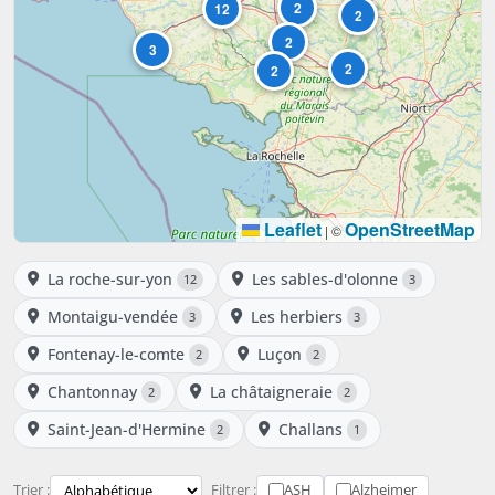
2
12
2
2
3
2
2
Leaflet
OpenStreetMap
|
©
La roche-sur-yon
Les sables-d'olonne
12
3
Montaigu-vendée
Les herbiers
3
3
Fontenay-le-comte
Luçon
2
2
Chantonnay
La châtaigneraie
2
2
Saint-Jean-d'Hermine
Challans
2
1
Trier :
Filtrer :
ASH
Alzheimer