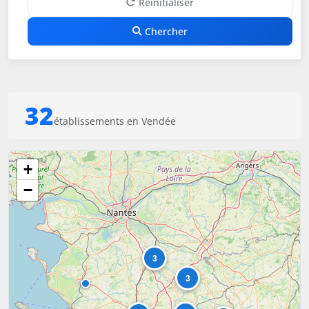
Réinitialiser
Chercher
32
établissements en Vendée
+
−
3
3