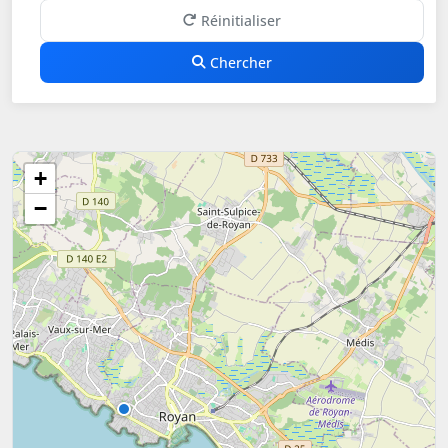
Réinitialiser
Chercher
+
−