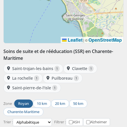
Leaflet
OpenStreetMap
|
©
Soins de suite et de rééducation (SSR) en Charente-
Maritime
Saint-trojan-les-bains
Clavette
1
1
La rochelle
Puilboreau
1
1
Saint-pierre-de-l'isle
1
Zone :
Royan
10 km
20 km
50 km
Charente-Maritime
Trier :
Filtrer :
ASH
Alzheimer