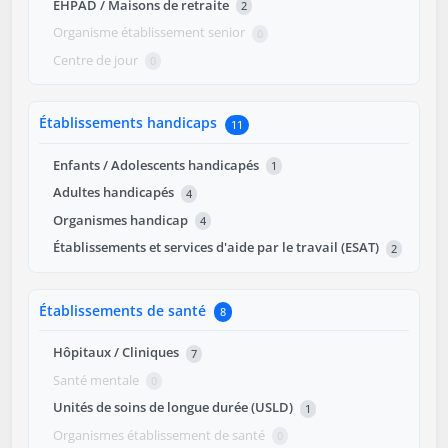
EHPAD / Maisons de retraite
2
Organisme établissement senior
0
Centre de jour
0
Établissements handicaps
11
Enfants / Adolescents handicapés
1
Adultes handicapés
4
Organismes handicap
4
Établissements et services d'aide par le travail (ESAT)
2
Établissements de santé
8
Hôpitaux / Cliniques
7
Santé mentale
0
Unités de soins de longue durée (USLD)
1
Organismes établissement de santé
0