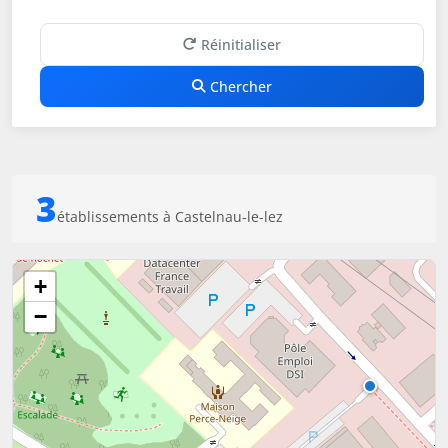
Réinitialiser
Chercher
3
établissements à Castelnau-le-lez
+
−