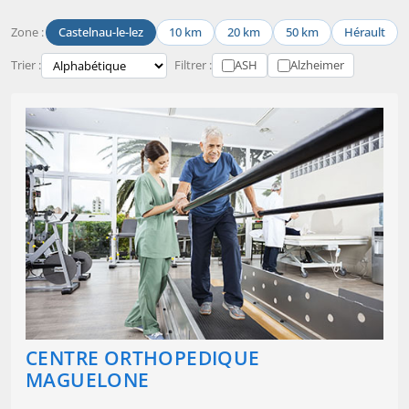
Zone :
Castelnau-le-lez
10 km
20 km
50 km
Hérault
Trier :
Filtrer :
ASH
Alzheimer
CENTRE ORTHOPEDIQUE
MAGUELONE