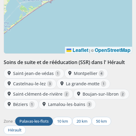
Leaflet
OpenStreetMap
|
©
Soins de suite et de rééducation (SSR) dans l' Hérault
Saint-jean-de-védas
Montpellier
1
4
Castelnau-le-lez
La grande-motte
3
1
Saint-clément-de-rivière
Boujan-sur-libron
2
2
Béziers
Lamalou-les-bains
1
3
Zone :
Palavas-les-flots
10 km
20 km
50 km
Hérault