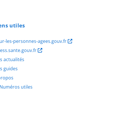
ens utiles
ur-les-personnes-agees.gouv.fr
ness.sante.gouv.fr
s actualités
s guides
propos
Numéros utiles