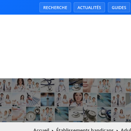
RECHERCHE
ACTUALITÉS
GUIDES
Accueil
Établissements handicaps
Adul