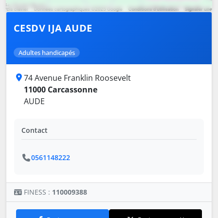
CESDV IJA AUDE
Adultes handicapés
74 Avenue Franklin Roosevelt
11000 Carcassonne
AUDE
Contact
0561148222
FINESS :
110009388