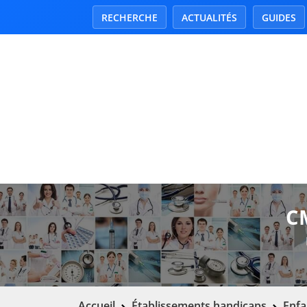
RECHERCHE
ACTUALITÉS
GUIDES
C
Accueil
Établissements handicaps
Enfa