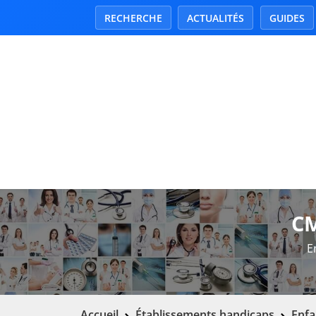
RECHERCHE
ACTUALITÉS
GUIDES
C
E
Accueil
Établissements handicaps
Enfa