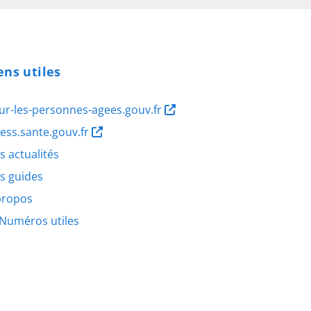
ens utiles
ur-les-personnes-agees.gouv.fr
ness.sante.gouv.fr
s actualités
s guides
propos
Numéros utiles