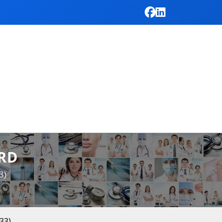
RD
3)
33)