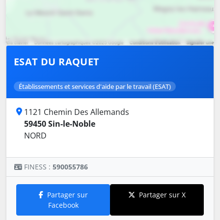
ESAT DU RAQUET
Établissements et services d'aide par le travail (ESAT)
1121 Chemin Des Allemands
59450 Sin-le-Noble
NORD
FINESS :
590055786
Partager sur
Partager sur X
Facebook