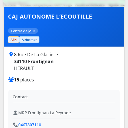
CAJ AUTONOME L’ECOUTILLE
Centre de jour
ASH
Alzheimer
8 Rue De La Glaciere
34110 Frontignan
HERAULT
15
places
Contact
MRP Frontignan La Peyrade
0467807110