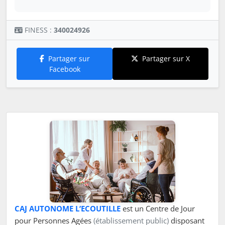
FINESS :
340024926
Partager sur
Partager sur X
Facebook
CAJ AUTONOME L’ECOUTILLE
est un Centre de Jour
pour Personnes Agées
(établissement public)
disposant