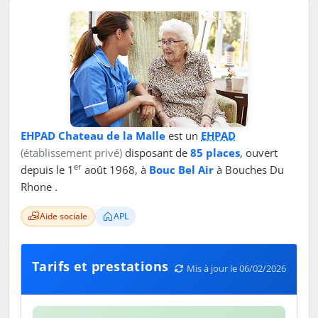
EHPAD Chateau de la Malle
est un
EHPAD
(établissement privé)
disposant de
85 places
, ouvert
er
depuis le 1
août 1968, à
Bouc Bel Air
à Bouches Du
Rhone .
Aide sociale
APL
Tarifs et prestations
Mis à jour le 06/02/2026