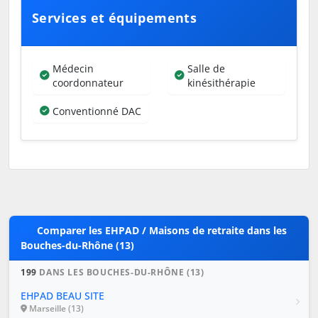
Services et équipements
Médecin
Salle de
coordonnateur
kinésithérapie
Conventionné DAC
Comparer les EHPAD / Maisons de retraite dans les
Bouches-du-Rhône (13)
199
DANS LES BOUCHES-DU-RHÔNE (13)
EHPAD BEAU SITE
Marseille (13)