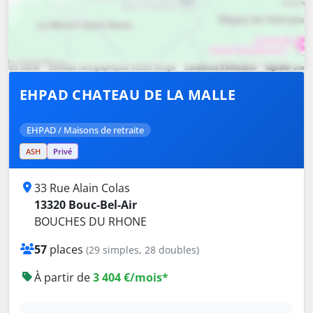
EHPAD CHATEAU DE LA MALLE
EHPAD / Maisons de retraite
ASH
Privé
33 Rue Alain Colas
13320 Bouc-Bel-Air
BOUCHES DU RHONE
57
places
(29 simples, 28 doubles)
À partir de
3 404 €/mois*