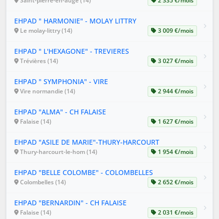
Saint-pierre-en-auge (14)
2 335 €/mois
EHPAD " HARMONIE" - MOLAY LITTRY
Le molay-littry (14)
3 009 €/mois
EHPAD " L'HEXAGONE" - TREVIERES
Trévières (14)
3 027 €/mois
EHPAD " SYMPHONIA" - VIRE
Vire normandie (14)
2 944 €/mois
EHPAD "ALMA" - CH FALAISE
Falaise (14)
1 627 €/mois
EHPAD "ASILE DE MARIE"-THURY-HARCOURT
Thury-harcourt-le-hom (14)
1 954 €/mois
EHPAD "BELLE COLOMBE" - COLOMBELLES
Colombelles (14)
2 652 €/mois
EHPAD "BERNARDIN" - CH FALAISE
Falaise (14)
2 031 €/mois