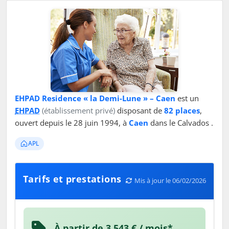
EHPAD Residence « la Demi-Lune » – Caen
est un
EHPAD
(établissement privé)
disposant de
82 places
,
ouvert depuis le 28 juin 1994, à
Caen
dans le Calvados .
APL
Tarifs et prestations
Mis à jour le 06/02/2026
À partir de 3 543 € / mois*