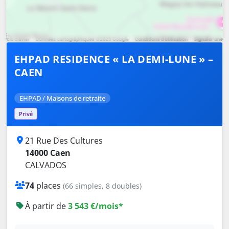
EHPAD RESIDENCE « LA DEMI-LUNE » –
CAEN
EHPAD / Maisons de retraite
Privé
21 Rue Des Cultures
14000 Caen
CALVADOS
74
places
(66 simples, 8 doubles)
À partir de
3 543 €/mois*