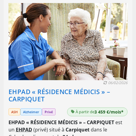
06/02/2026
EHPAD « RÉSIDENCE MÉDICIS » –
CARPIQUET
À partir de
3 459 €/mois*
ASH
Alzheimer
Privé
EHPAD « RÉSIDENCE MÉDICIS » – CARPIQUET
est
un
EHPAD
(privé) situé à
Carpiquet
dans le