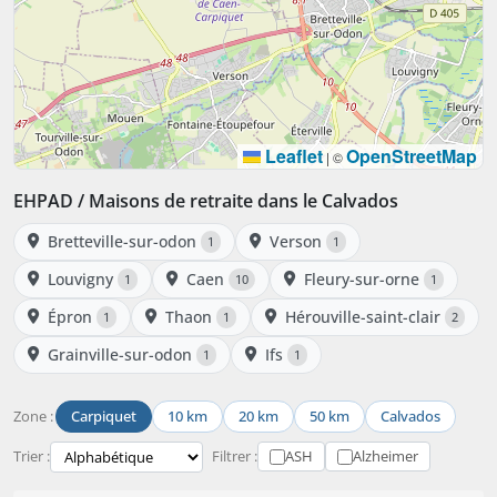
Leaflet
OpenStreetMap
|
©
EHPAD / Maisons de retraite dans le Calvados
Bretteville-sur-odon
Verson
1
1
Louvigny
Caen
Fleury-sur-orne
1
10
1
Épron
Thaon
Hérouville-saint-clair
1
1
2
Grainville-sur-odon
Ifs
1
1
Zone :
Carpiquet
10 km
20 km
50 km
Calvados
Trier :
Filtrer :
ASH
Alzheimer