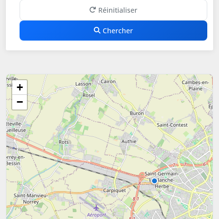
Réinitialiser
Chercher
+
−