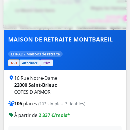
MAISON DE RETRAITE MONTBAREIL
EHPAD / Maisons de retraite
ASH
Alzheimer
Privé
16 Rue Notre-Dame
22000 Saint-Brieuc
COTES D ARMOR
106
places
(103 simples, 3 doubles)
À partir de
2 337 €/mois*