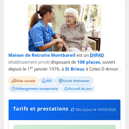
Maison de Retraite Montbareil
est un
EHPAD
(établissement privé)
disposant de
108 places
, ouvert
er
depuis le 1
janvier 1976, à
St Brieuc
à Cotes D Armor .
Aide sociale
APL
Unité Alzheimer
Hébergement temporaire
Accueil de jour
Tarifs et prestations
Mis à jour le 19/03/2025