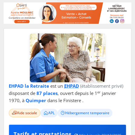
EHPAD la Retraite
est un
EHPAD
(établissement privé)
er
disposant de
87 places
, ouvert depuis le 1
janvier
1970, à
Quimper
dans le Finistere .
Aide sociale
APL
Hébergement temporaire
Tarifs et prestations