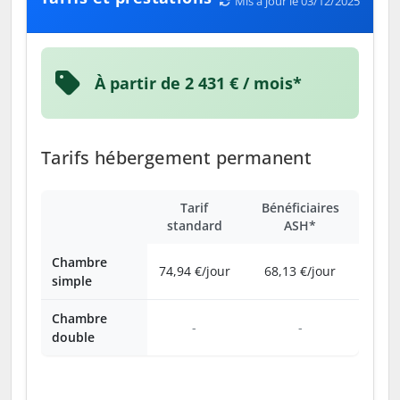
Mis à jour le 03/12/2025
À partir de 2 431 € / mois*
Tarifs hébergement permanent
Tarif
Bénéficiaires
standard
ASH*
Chambre
74,94 €/jour
68,13 €/jour
simple
Chambre
-
-
double