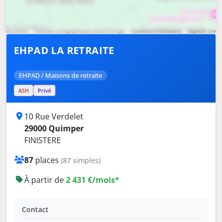
EHPAD LA RETRAITE
EHPAD / Maisons de retraite
ASH
Privé
10 Rue Verdelet
29000 Quimper
FINISTERE
87
places
(87 simples)
À partir de
2 431 €/mois*
Contact