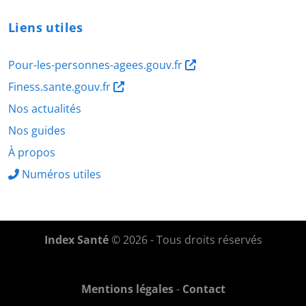
Liens utiles
Pour-les-personnes-agees.gouv.fr
Finess.sante.gouv.fr
Nos actualités
Nos guides
À propos
Numéros utiles
Index Santé
© 2026 - Tous droits réservés
Mentions légales
-
Contact