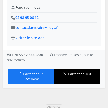
Fondation Ildys
02 98 95 06 12
contact.laretraite@ildys.fr
Visiter le site web
FINESS :
290002880
·
Données mises à jour le
03/12/2025
Partager sur
Partager sur X
Facebook
ANNONCE