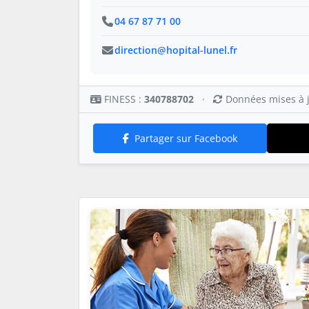
04 67 87 71 00
direction@hopital-lunel.fr
FINESS :
340788702
·
Données mises à j
Partager sur Facebook