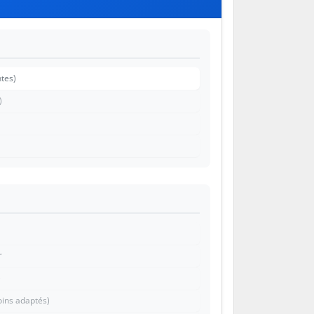
tes)
)
r
)
soins adaptés)