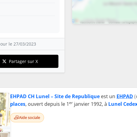
our le 27/03/2023
Partager sur X
EHPAD CH Lunel – Site de Republique
est un
EHPAD
(
er
places
, ouvert depuis le 1
janvier 1992, à
Lunel Cede
Aide sociale