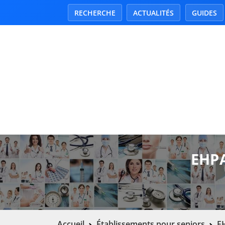
RECHERCHE
ACTUALITÉS
GUIDES
EHPA
Accueil
Établissements pour seniors
EH