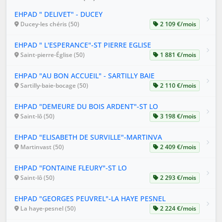
EHPAD " DELIVET" - DUCEY
Ducey-les chéris (50)
2 109 €/mois
EHPAD " L'ESPERANCE"-ST PIERRE EGLISE
Saint-pierre-Église (50)
1 881 €/mois
EHPAD "AU BON ACCUEIL" - SARTILLY BAIE
Sartilly-baie-bocage (50)
2 110 €/mois
EHPAD "DEMEURE DU BOIS ARDENT"-ST LO
Saint-lô (50)
3 198 €/mois
EHPAD "ELISABETH DE SURVILLE"-MARTINVA
Martinvast (50)
2 409 €/mois
EHPAD "FONTAINE FLEURY"-ST LO
Saint-lô (50)
2 293 €/mois
EHPAD "GEORGES PEUVREL"-LA HAYE PESNEL
La haye-pesnel (50)
2 224 €/mois