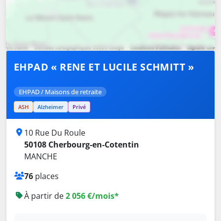
EHPAD « RENE ET LUCILE SCHMITT »
EHPAD / Maisons de retraite
ASH
Alzheimer
Privé
10 Rue Du Roule
50108 Cherbourg-en-Cotentin
MANCHE
76
places
À partir de
2 056 €/mois*