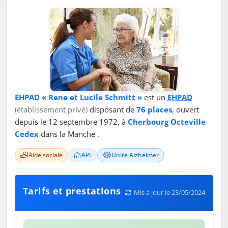
EHPAD « Rene et Lucile Schmitt »
est un
EHPAD
(établissement privé)
disposant de
76 places
, ouvert
depuis le 12 septembre 1972, à
Cherbourg Octeville
Cedex
dans la Manche .
Aide sociale
APL
Unité Alzheimer
Tarifs et prestations
Mis à jour le 23/05/2024