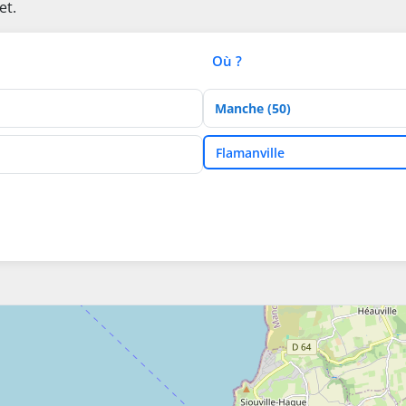
et.
Où ?
Département
Ville
Flamanville