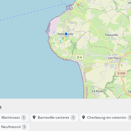
e
Martinvast
Barneville-carteret
Cherbourg-en-cotentin
1
1
1
Neufmesnil
1