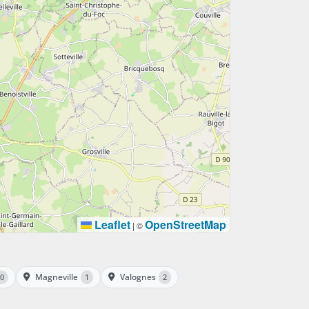
Leaflet
OpenStreetMap
|
©
Magneville
Valognes
0
1
2