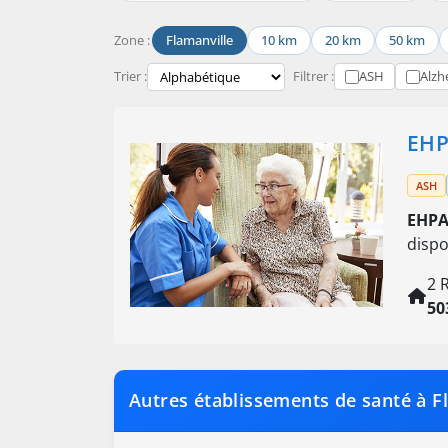
Zone :
Flamanville
10 km
20 km
50 km
Trier :
Filtrer :
ASH
Alzh
EHP
ASH
EHPA
disp
2 
50
Autres établissements de santé à F