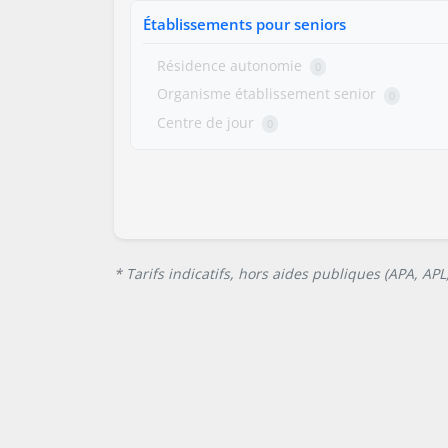
Établissements pour seniors
Résidence autonomie
0
Organisme établissement senior
0
Centre de jour
0
* Tarifs indicatifs, hors aides publiques (APA, AP