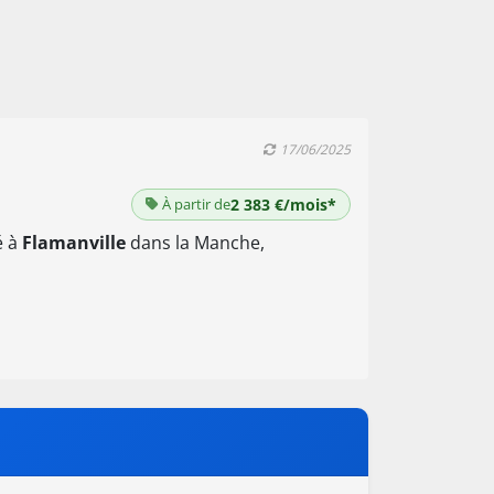
17/06/2025
À partir de
2 383 €/mois*
é à
Flamanville
dans la Manche,