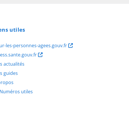
ens utiles
ur-les-personnes-agees.gouv.fr
ness.sante.gouv.fr
s actualités
s guides
propos
Numéros utiles