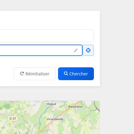
Réinitialiser
Chercher