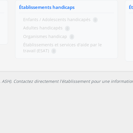
Établissements handicaps
É
Enfants / Adolescents handicapés
0
Adultes handicapés
0
Organismes handicap
0
Établissements et services d'aide par le
travail (ESAT)
0
L, ASH). Contactez directement l'établissement pour une information