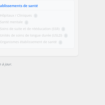
tablissements de santé
Hôpitaux / Cliniques
0
Santé mentale
0
Soins de suite et de rééducation (SSR)
0
Unités de soins de longue durée (USLD)
0
Organismes établissement de santé
0
 à jour.