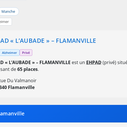
Manche
eimer
AD « L’AUBADE » – FLAMANVILLE
Alzheimer
Privé
D « L’AUBADE » – FLAMANVILLE
est un
EHPAD
(privé) situ
osant de
65 places
.
Rue Du Valmanoir
340 Flamanville
lamanville