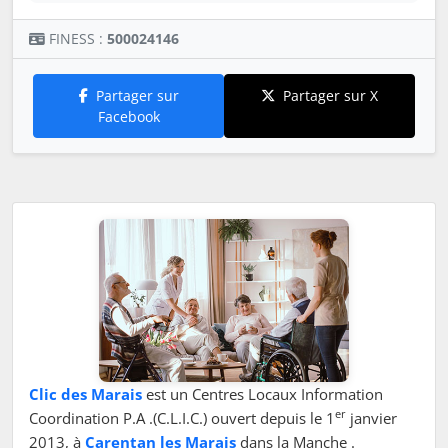
FINESS :
500024146
Partager sur
Partager sur X
Facebook
Clic des Marais
est un Centres Locaux Information
er
Coordination P.A .(C.L.I.C.) ouvert depuis le 1
janvier
2013, à
Carentan les Marais
dans la Manche .