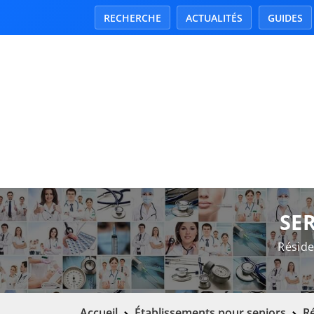
RECHERCHE
ACTUALITÉS
GUIDES
SE
Réside
Accueil
Établissements pour seniors
R