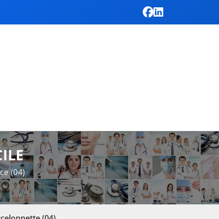
ILE
ce (04)
celonnette (04)