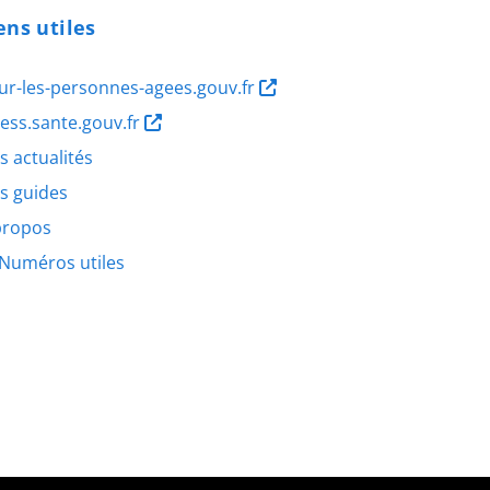
ens utiles
ur-les-personnes-agees.gouv.fr
ness.sante.gouv.fr
s actualités
s guides
propos
Numéros utiles