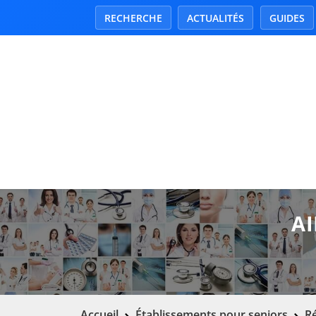
RECHERCHE
ACTUALITÉS
GUIDES
AI
Accueil
Établissements pour seniors
R