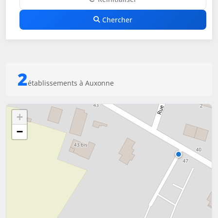
Chercher
2
établissements à Auxonne
+
−