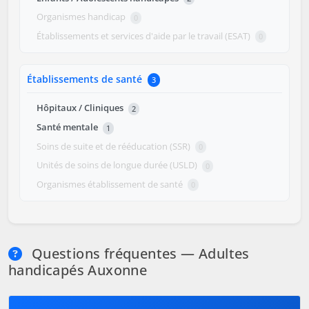
Organismes handicap
0
Établissements et services d'aide par le travail (ESAT)
0
Établissements de santé
3
Hôpitaux / Cliniques
2
Santé mentale
1
Soins de suite et de rééducation (SSR)
0
Unités de soins de longue durée (USLD)
0
Organismes établissement de santé
0
Questions fréquentes — Adultes
handicapés Auxonne