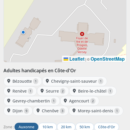
Leaflet
OpenStreetMap
|
©
Adultes handicapés en Côte-d'Or
Bézouotte
Chevigny-saint-sauveur
1
1
Renève
Seurre
Beire-le-châtel
1
2
1
Gevrey-chambertin
Agencourt
1
2
Dijon
Chenôve
Morey-saint-denis
9
3
1
Zone :
Auxonne
10 km
20 km
50 km
Côte-d'Or