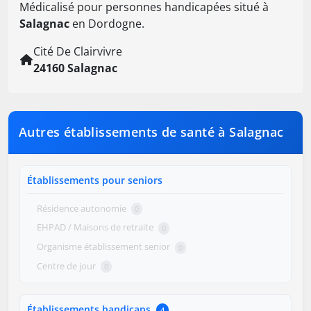
Médicalisé pour personnes handicapées situé à
Salagnac
en Dordogne.
Cité De Clairvivre
24160 Salagnac
Autres établissements de santé à Salagnac
Établissements pour seniors
Résidence autonomie
0
EHPAD / Maisons de retraite
0
Organisme établissement senior
0
Centre de jour
0
Établissements handicaps
4