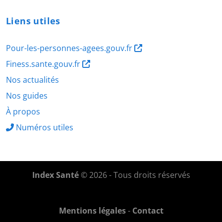
Liens utiles
Pour-les-personnes-agees.gouv.fr
Finess.sante.gouv.fr
Nos actualités
Nos guides
À propos
Numéros utiles
Index Santé
© 2026 - Tous droits réservés
Mentions légales
-
Contact