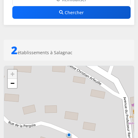
Chercher
2
établissements à Salagnac
+
−