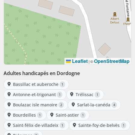
Leaflet
OpenStreetMap
|
©
Adultes handicapés en Dordogne
Bassillac et auberoche
1
Antonne-et-trigonant
Trélissac
1
1
Boulazac isle manoire
Sarlat-la-canéda
2
4
Bourdeilles
Saint-astier
1
1
Saint-félix-de-villadeix
Sainte-foy-de-belvès
1
1