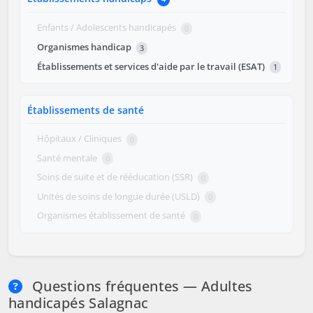
Enfants / Adolescents handicapés
0
Organismes handicap
3
Établissements et services d'aide par le travail (ESAT)
1
Établissements de santé
Hôpitaux / Cliniques
0
Santé mentale
0
Soins de suite et de rééducation (SSR)
0
Unités de soins de longue durée (USLD)
0
Organismes établissement de santé
0
Questions fréquentes — Adultes
handicapés Salagnac