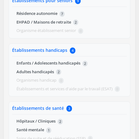
Établissements pour seniors
9
Résidence autonomie
7
EHPAD / Maisons de retraite
2
Organisme établissement senior
0
Établissements handicaps
4
Enfants / Adolescents handicapés
2
Adultes handicapés
2
Organismes handicap
0
Établissements et services d'aide par le travail (ESAT)
0
Établissements de santé
3
Hôpitaux / Cliniques
2
Santé mentale
1
Soins de suite et de rééducation (SSR)
0