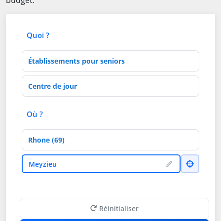
budget.
Quoi ?
Type d'établissement
Activités de soins
Où ?
Département
Ville
Meyzieu
Réinitialiser