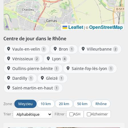
Leaflet
OpenStreetMap
|
©
Centre de jour dans le Rhône
Vaulx-en-velin
Bron
Villeurbanne
1
1
2
Vénissieux
Lyon
2
4
Oullins-pierre-bénite
Sainte-foy-lès-lyon
1
1
Dardilly
Gleizé
1
1
Saint-martin-en-haut
1
Zone :
Meyzieu
10 km
20 km
50 km
Rhône
Trier :
Filtrer :
ASH
Alzheimer