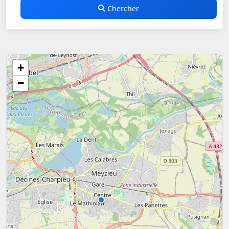
Chercher
+
−