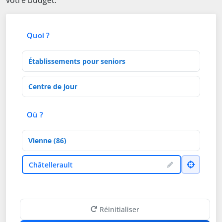
votre budget.
Quoi ?
Type d'établissement
Activités de soins
Où ?
Département
Ville
Châtellerault
Réinitialiser