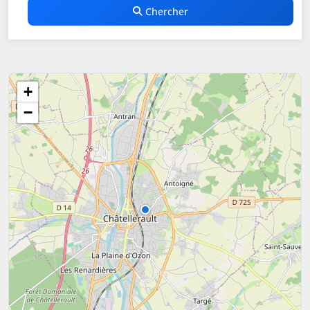
Chercher
+
−