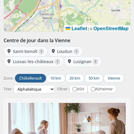
Leaflet
OpenStreetMap
|
©
Centre de jour dans la Vienne
Saint-benoît
Loudun
1
1
Lussac-les-châteaux
Lusignan
1
1
Zone :
Châtellerault
10 km
20 km
50 km
Vienne
Trier :
Filtrer :
ASH
Alzheimer